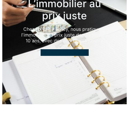
Lʼimmobilier au
prix juste
Chez Forfait Agency, nous pratiquons
lʼimmobilier au prix juste depuis plus de
10 ans, avec des économies jusquʼà
50%.
Découvrez l’excellence